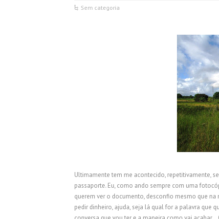
Sem categoria
Ultimamente tem me acontecido, repetitivamente, s
passaporte. Eu, como ando sempre com uma fotocópi
querem ver o documento, desconfio mesmo que na ma
pedir dinheiro, ajuda, seja lá qual for a palavra que
conversa que vou ter e a maneira como vai acabar… Ol