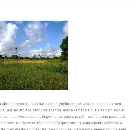
er abordado por polícias nas ruas de Quelimane, os quais me pedem o meu
a, lá a mostro aos senhores agentes, mas a verdade é que eles nem sequer
ioria das vezes apenas fingem olhar para o papel. Todo o plano passa por
 queiramos usar. Já estou tão habituado que consigo praticamente adivinhar a
á, bom dia (boa noite), Olá, Posso ver o seu passaporte, pede o polícia, Aqui