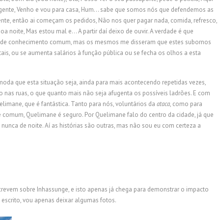
o agente, Venho e vou para casa, Hum… sabe que somos nós que defendemos as
ente, então ai começam os pedidos, Não nos quer pagar nada, comida, refresco,
noite, Mas estou mal e… A partir daí deixo de ouvir. A verdade é que
é de conhecimento comum, mas os mesmos me disseram que estes subornos
ais, ou se aumenta salários à função pública ou se fecha os olhos a esta
oda que esta situação seja, ainda para mais acontecendo repetidas vezes,
nas ruas, o que quanto mais não seja afugenta os possíveis ladrões. E com
elimane, que é fantástica. Tanto para nós, voluntários da
ataca
, como para
é comum, Quelimane é seguro. Por Quelimane falo do centro da cidade, já que
nunca de noite. Aí as histórias são outras, mas não sou eu com certeza a
revem sobre Inhassunge, e isto apenas já chega para demonstrar o impacto
 escrito, vou apenas deixar algumas fotos.