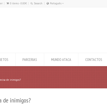
ter
0 items -
0.00
€
Português
Português
English
JETOS
PARCERIAS
MUNDO ATACA
CONTACTOS
cisa de inimigos?
a de inimigos?