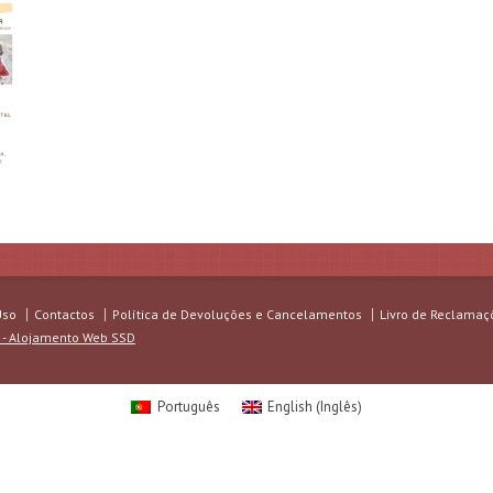
Uso
Contactos
Política de Devoluções e Cancelamentos
Livro de Reclamaç
 - Alojamento Web SSD
Português
English
(
Inglês
)