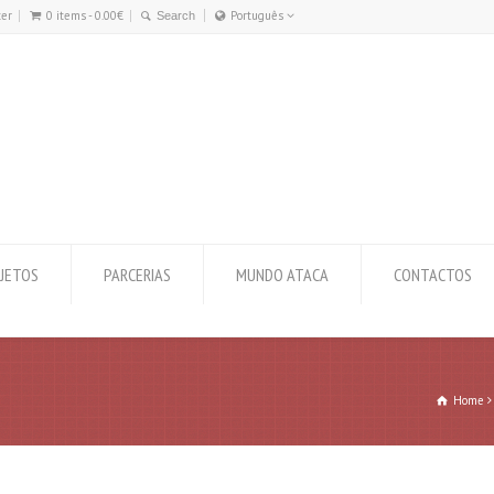
ter
0 items -
0.00
€
Português
Português
English
JETOS
PARCERIAS
MUNDO ATACA
CONTACTOS
Home