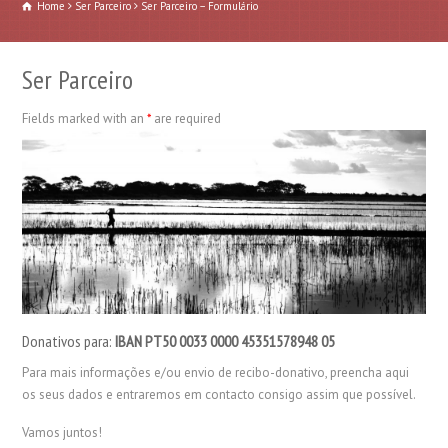
Home
Ser Parceiro
Ser Parceiro – Formulário
Ser Parceiro
Fields marked with an
*
are required
Donativos para:
IBAN
PT50 0033 0000 45351578948 05
Para mais informações e/ou envio de recibo-donativo, preencha aqui
os seus dados e entraremos em contacto consigo assim que possível.
Vamos juntos!