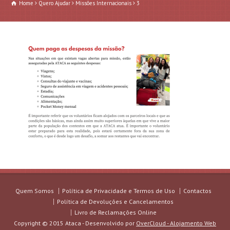
Home
Quero Ajudar
Missões Internacionais
3
Quem Somos
Política de Privacidade e Termos de Uso
Contactos
Política de Devoluções e Cancelamentos
Livro de Reclamações Online
Copyright © 2015 Ataca - Desenvolvido por
OverCloud - Alojamento Web