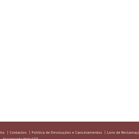
Uso
Contactos
Política de Devoluções e Cancelamentos
Livro de Reclamaç
 - Alojamento Web SSD