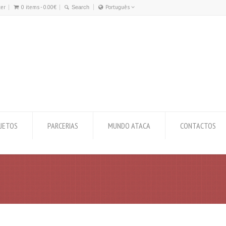
ter
0 items -
0.00
€
Português
Português
English
JETOS
PARCERIAS
MUNDO ATACA
CONTACTOS