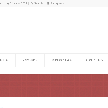
ter
0 items -
0.00
€
Português
Português
English
JETOS
PARCERIAS
MUNDO ATACA
CONTACTOS