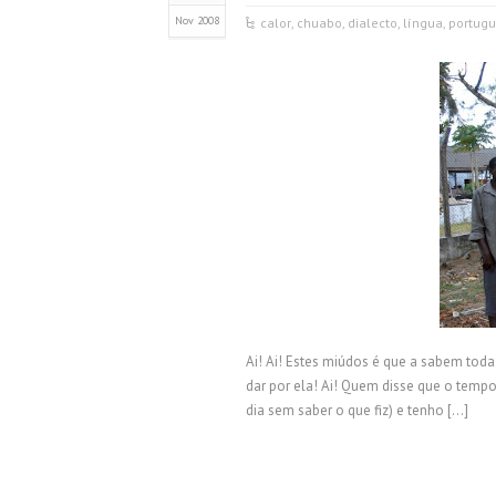
Nov 2008
calor
,
chuabo
,
dialecto
,
língua
,
portug
Ai! Ai! Estes miúdos é que a sabem tod
dar por ela! Ai! Quem disse que o tempo
dia sem saber o que fiz) e tenho […]