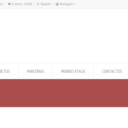
ter
0 items -
0.00
€
Português
Português
English
JETOS
PARCERIAS
MUNDO ATACA
CONTACTOS