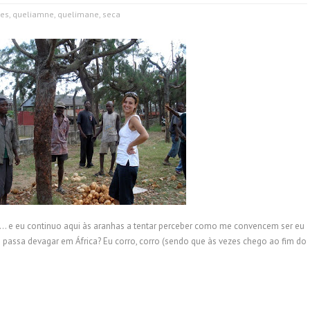
ues
,
queliamne
,
quelimane
,
seca
a… e eu continuo aqui às aranhas a tentar perceber como me convencem ser eu
 passa devagar em África? Eu corro, corro (sendo que às vezes chego ao fim do